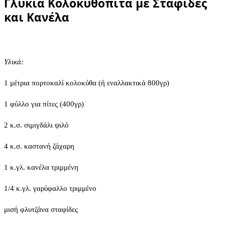
Γλυκιά Κολοκυθόπιτα με Σταφίδες
και Κανέλα
Υλικά:
1 μέτρια πορτοκαλί κολοκύθα (ή εναλλακτικά 800γρ)
1 φύλλο για πίτες (400γρ)
2 κ.σ. σιμιγδάλι ψιλό
4 κ.σ. καστανή ζάχαρη
1 κ.γλ. κανέλα τριμμένη
1/4 κ.γλ. γαρύφαλλο τριμμένο
μισή φλυτζάνα σταφίδες