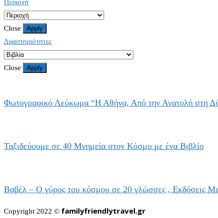
Περιοχή
Close
Apply
Δραστηριότητες
Close
Apply
Φωτογραφικό Λεύκωμα “Η Αθήνα, Από την Ανατολή στη Δ
Ταξιδεύουμε σε 40 Μνημεία στον Κόσμο με ένα Βιβλίο
Βαβέλ – Ο γύρος του κόσμου σε 20 γλώσσες , Εκδόσεις Με
familyfriendlytravel.gr
Copyright 2022 ©