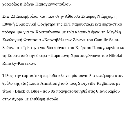
χορωδίας η Βάγια Παπαγιαννοπούλου.
Στις 23 Δεκεμβρίου, και πάλι στην Αίθουσα Σταύρος Νιάρχος, η
Εθνική Συμφωνική Ορχήστρα της ΕΡΤ παρουσιάζει ένα εορταστικό
πρόγραμμα για τα Χριστούγεννα με τρία κλασικά έργα: τη Μεγάλη
Ζωολογική Φαντασία «Καρναβάλι των Ζώων» του Camille Saint-
Saëns, το «Τρίπτυχο για δύο πιάνα» του Χρήστου Παπαγεωργίου και
τη Σουίτα από την όπερα «Παραμονή Χριστουγέννων» του Nikolai
Rimsky-Korsakov.
Τέλος, την εορταστική περίοδο κλείνει μία συναυλία-αφιέρωμα στον
θρύλο της τζαζ Louis Armstrong από τους Storyville Ragtimers με
τίτλο «Black & Blue» που θα πραγματοποιηθεί στις 6 Ιανουαρίου
στην Αγορά με ελεύθερη είσοδο.