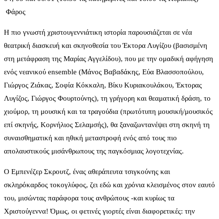
Φάρος
Η πιο γνωστή χριστουγεννιάτικη ιστορία παρουσιάζεται σε νέα
θεατρική διασκευή και σκηνοθεσία του Έκτορα Λυγίζου (βασισμένη
στη μετάφραση της Μαρίας Αγγελίδου), που με την ομαδική αφήγηση
ενός νεανικού ensemble (Μάνος Βαβαδάκης, Εύα Βλασσοπούλου,
Γιώργος Ζιάκας, Σοφία Κόκκαλη, Βίκυ Κυριακουλάκου, Έκτορας
Λυγίζος, Γιώργος Φουρτούνης), τη γρήγορη και θεαματική δράση, το
χιούμορ, τη μουσική και τα τραγούδια (πρωτότυπη μουσική/μουσικός
επί σκηνής, Κορνήλιος Σελαμσής), θα ξαναζωντανέψει στη σκηνή τη
συναισθηματική και ηθική μεταστροφή ενός από τους πιο
απολαυστικούς μισάνθρωπους της παγκόσμιας λογοτεχνίας.
Ο Εμπενέζερ Σκρουτζ, ένας αθεράπευτα τσιγκούνης και
σκληρόκαρδος τοκογλύφος, ζει εδώ και χρόνια κλεισμένος στον εαυτό
του, μισώντας παράφορα τους ανθρώπους -και κυρίως τα
Χριστούγεννα! Όμως, οι φετινές γιορτές είναι διαφορετικές: την