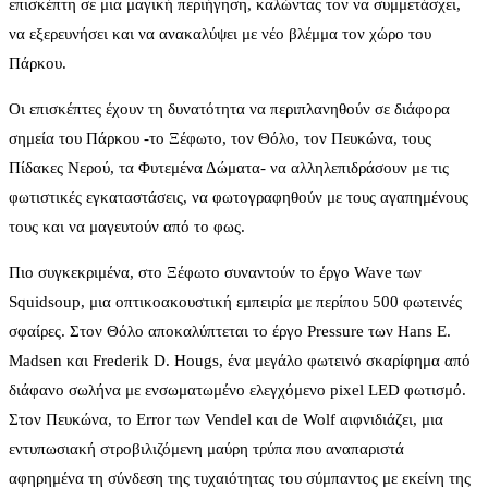
επισκέπτη σε μια μαγική περιήγηση, καλώντας τον να συμμετάσχει,
να εξερευνήσει και να ανακαλύψει με νέο βλέμμα τον χώρο του
Πάρκου.
Οι επισκέπτες έχουν τη δυνατότητα να περιπλανηθούν σε διάφορα
σημεία του Πάρκου -το Ξέφωτο, τον Θόλο, τον Πευκώνα, τους
Πίδακες Νερού, τα Φυτεμένα Δώματα- να αλληλεπιδράσουν με τις
φωτιστικές εγκαταστάσεις, να φωτογραφηθούν με τους αγαπημένους
τους και να μαγευτούν από το φως.
Πιο συγκεκριμένα, στο Ξέφωτο συναντούν το έργο Wave των
Squidsoup, μια οπτικοακουστική εμπειρία με περίπου 500 φωτεινές
σφαίρες. Στον Θόλο αποκαλύπτεται το έργο Pressure των Hans E.
Madsen και Frederik D. Hougs, ένα μεγάλο φωτεινό σκαρίφημα από
διάφανο σωλήνα με ενσωματωμένο ελεγχόμενο pixel LED φωτισμό.
Στον Πευκώνα, το Error των Vendel και de Wolf αιφνιδιάζει, μια
εντυπωσιακή στροβιλιζόμενη μαύρη τρύπα που αναπαριστά
αφηρημένα τη σύνδεση της τυχαιότητας του σύμπαντος με εκείνη της