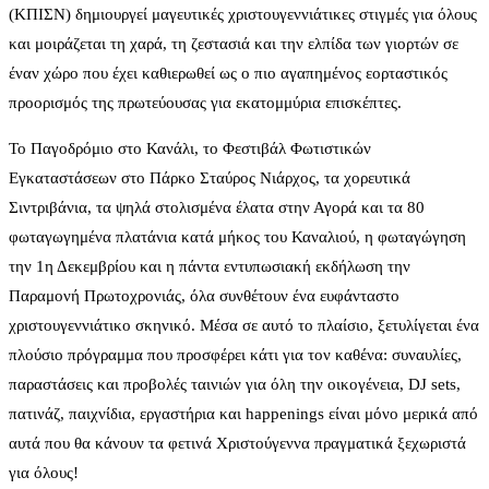
(ΚΠΙΣΝ) δημιουργεί μαγευτικές χριστουγεννιάτικες στιγμές για όλους
και μοιράζεται τη χαρά, τη ζεστασιά και την ελπίδα των γιορτών σε
έναν χώρο που έχει καθιερωθεί ως ο πιο αγαπημένος εορταστικός
προορισμός της πρωτεύουσας για εκατομμύρια επισκέπτες.
Το Παγοδρόμιο στο Κανάλι, το Φεστιβάλ Φωτιστικών
Εγκαταστάσεων στο Πάρκο Σταύρος Νιάρχος, τα χορευτικά
Σιντριβάνια, τα ψηλά στολισμένα έλατα στην Αγορά και τα 80
φωταγωγημένα πλατάνια κατά μήκος του Καναλιού, η φωταγώγηση
την 1η Δεκεμβρίου και η πάντα εντυπωσιακή εκδήλωση την
Παραμονή Πρωτοχρονιάς, όλα συνθέτουν ένα ευφάνταστο
χριστουγεννιάτικο σκηνικό. Μέσα σε αυτό το πλαίσιο, ξετυλίγεται ένα
πλούσιο πρόγραμμα που προσφέρει κάτι για τον καθένα: συναυλίες,
παραστάσεις και προβολές ταινιών για όλη την οικογένεια, DJ sets,
πατινάζ, παιχνίδια, εργαστήρια και happenings είναι μόνο μερικά από
αυτά που θα κάνουν τα φετινά Χριστούγεννα πραγματικά ξεχωριστά
για όλους!