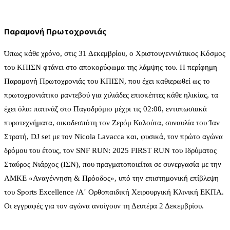
Παραμονή Πρωτοχρονιάς
Όπως κάθε χρόνο, στις 31 Δεκεμβρίου, ο Χριστουγεννιάτικος Κόσμος
του ΚΠΙΣΝ φτάνει στο αποκορύφωμα της λάμψης του. Η περίφημη
Παραμονή Πρωτοχρονιάς του ΚΠΙΣΝ, που έχει καθιερωθεί ως το
πρωτοχρονιάτικο ραντεβού για χιλιάδες επισκέπτες κάθε ηλικίας, τα
έχει όλα: πατινάζ στο Παγοδρόμιο μέχρι τις 02:00, εντυπωσιακά
πυροτεχνήματα, οικοδεσπότη τον Ζερόμ Καλούτα, συναυλία του Ίαν
Στρατή, DJ set με τον Nicola Lavacca και, φυσικά, τον πρώτο αγώνα
δρόμου του έτους, τον SNF RUN: 2025 FIRST RUN του Ιδρύματος
Σταύρος Νιάρχος (ΙΣΝ), που πραγματοποιείται σε συνεργασία με την
ΑMKE «Αναγέννηση & Πρόοδος», υπό την επιστημονική επίβλεψη
του Sports Excellence /Α΄ Ορθοπαιδική Χειρουργική Κλινική ΕΚΠΑ.
Οι εγγραφές για τον αγώνα ανοίγουν τη Δευτέρα 2 Δεκεμβρίου.