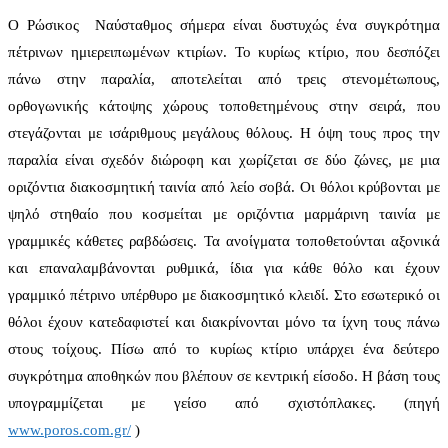
Ο Ρώσικος Ναύσταθμος σήμερα είναι δυστυχώς ένα συγκρότημα
πέτρινων ημιερειπωμένων κτιρίων. Το κυρίως κτίριο, που δεσπόζει
πάνω στην παραλία, αποτελείται από τρεις στενομέτωπους,
ορθογωνικής κάτοψης χώρους τοποθετημένους στην σειρά, που
στεγάζονται με ισάριθμους μεγάλους θόλους. Η όψη τους προς την
παραλία είναι σχεδόν διώροφη και χωρίζεται σε δύο ζώνες, με μια
οριζόντια διακοσμητική ταινία από λείο σοβά. Οι θόλοι κρύβονται με
ψηλό στηθαίο που κοσμείται με οριζόντια μαρμάρινη ταινία με
γραμμικές κάθετες ραβδώσεις. Τα ανοίγματα τοποθετούνται αξονικά
και επαναλαμβάνονται ρυθμικά, ίδια για κάθε θόλο και έχουν
γραμμικό πέτρινο υπέρθυρο με διακοσμητικό κλειδί. Στο εσωτερικό οι
θόλοι έχουν κατεδαφιστεί και διακρίνονται μόνο τα ίχνη τους πάνω
στους τοίχους. Πίσω από το κυρίως κτίριο υπάρχει ένα δεύτερο
συγκρότημα αποθηκών που βλέπουν σε κεντρική είσοδο. Η βάση τους
υπογραμμίζεται με γείσο από σχιστόπλακες. (πηγή
www.poros.com.gr/
)