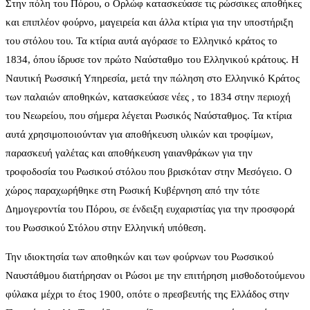
Στην πόλη του Πόρου, ο Ορλώφ κατασκεύασε τις ρώσσικες αποθήκες
και επιπλέον φούρνο, μαγειρεία και άλλα κτίρια για την υποστήριξη
του στόλου του. Τα κτίρια αυτά αγόρασε το Ελληνικό κράτος το
1834, όπου ίδρυσε τον πρώτο Ναύσταθμο του Ελληνικού κράτους. Η
Ναυτική Ρωσσική Υπηρεσία, μετά την πώληση στο Ελληνικό Κράτος
των παλαιών αποθηκών, κατασκεύασε νέες , το 1834 στην περιοχή
του Νεωρείου, που σήμερα λέγεται Ρωσικός Ναύσταθμος. Τα κτίρια
αυτά χρησιμοποιούνταν για αποθήκευση υλικών και τροφίμων,
παρασκευή γαλέτας και αποθήκευση γαιανθράκων για την
τροφοδοσία του Ρωσικού στόλου που βρισκόταν στην Μεσόγειο. Ο
χώρος παραχωρήθηκε στη Ρωσική Κυβέρνηση από την τότε
Δημογεροντία του Πόρου, σε ένδειξη ευχαριστίας για την προσφορά
του Ρωσσικού Στόλου στην Ελληνική υπόθεση.
Την ιδιοκτησία των αποθηκών και των φούρνων του Ρωσσικού
Ναυστάθμου διατήρησαν οι Ρώσοι με την επιτήρηση μισθοδοτούμενου
φύλακα μέχρι το έτος 1900, οπότε ο πρεσβευτής της Ελλάδος στην