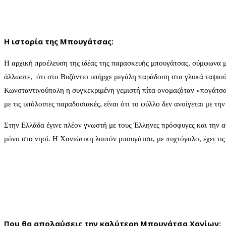
Η ιστορία της Μπουγάτσας:
Η αρχική προέλευση της ιδέας της παρασκευής μπουγάτσας, σύμφωνα μ
άλλωστε, ότι στο Βυζάντιο υπήρχε μεγάλη παράδοση στα γλυκά ταψιού α
Κωνσταντινούπολη η συγκεκριμένη γεμιστή πίτα ονομαζόταν «πογάτσα»
με τις υπόλοιπες παραδοσιακές, είναι ότι το φύλλο δεν ανοίγεται με τ
Στην Ελλάδα έγινε πλέον γνωστή με τους Έλληνες πρόσφυγες και την 
μόνο στο νησί. Η Χανιώτικη λοιπόν μπουγάτσα, με πυχτόγαλο, έχει τις
Που θα απολαύσεις την καλύτερη Μπουγάτσα Χανίων: