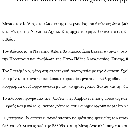
Μέσα στον Ιούλιο, στο πλαίσιο της συνεργασίας του Διεθνούς Φεστι
αμφιθέατρο της Navarino Agora. Στις αρχές του μήνα ξεκινά και σειρά
βιβλίου.
Τον Αύγουστο, η Navarino Agora θα παρουσιάσει bazaar αντικών, στο 
την Προστασία και Αναβίωση της Πάνω Πόλης Κυπαρισσίας. Επίσης, θα
Τον Σεπτέμβριο, χάρη στη στρατηγική συνεργασία με την Ανώτατη Σχολή
ίδιο μήνα, το κοινό θα απολαύσει κορυφαία έργα της μεγάλης οθόνης στ
πρόγραμμα συνδιοργανώνεται με τον κινηματογράφο Δαναό και την δι
Το πλούσιο πρόγραμμα εκδηλώσεων περιλαμβάνει επίσης μουσικές και χ
μικρούς και μεγάλους, σκιτσογράφους που θα δημιουργούν πορτρέτα κα
Η γαστρονομία αποτελεί αναπόσπαστο κομμάτι της εμπειρίας του επισκ
θαλασσινά, γεύσεις από την Ελλάδα και τη Μέση Ανατολή, παγωτά και 