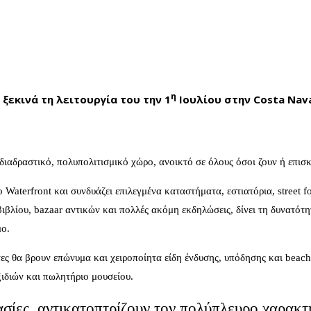
η
ξεκινά τη λειτουργία του την 1
Ιουλίου στην Costa Nav
διαδραστικό, πολυπολιτισμικό χώρο, ανοικτό σε όλους όσοι ζουν ή επισ
Waterfront και συνδυάζει επιλεγμένα καταστήματα, εστιατόρια, street f
βιβλίου, bazaar αντικών και πολλές ακόμη εκδηλώσεις, δίνει τη δυνατότ
μο.
ς θα βρουν επώνυμα και χειροποίητα είδη ένδυσης, υπόδησης και beach
αξιδιών και πωλητήριο μουσείου.
γασίες, αντικατοπτρίζουν τον πολύπλευρο χαρακτ