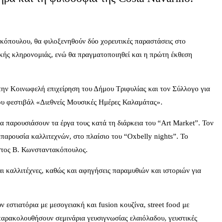
κόπουλου, θα φιλοξενηθούν δύο χορευτικές παραστάσεις στο
τικής κληρονομιάς, ενώ θα πραγματοποιηθεί και η πρώτη έκθεση
την Κοινωφελή επιχείρηση του Δήμου Τριφυλίας και τον Σύλλογο για
ου φεστιβάλ «Διεθνείς Μουσικές Ημέρες Καλαμάτας».
α παρουσιάσουν τα έργα τους κατά τη διάρκεια του “Art Market”. Τον
 παρουσία καλλιτεχνών, στο πλαίσιο του “Oxbelly nights”. Το
στος Β. Κωνσταντακόπουλος.
ι καλλιτέχνες, καθώς και αφηγήσεις παραμυθιών και ιστοριών για
εστιατόρια με μεσογειακή και fusion κουζίνα, street food με
παρακολουθήσουν σεμινάρια γευσιγνωσίας ελαιόλαδου, γευστικές