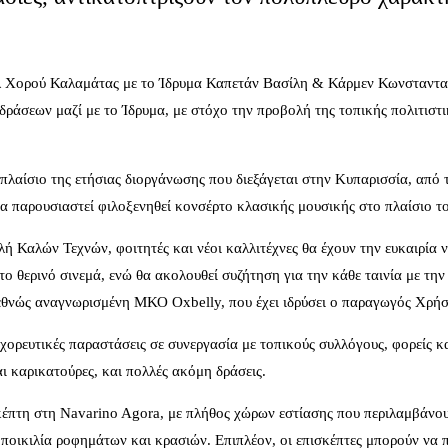
βάλ Χορού Καλαμάτας με το Ίδρυμα Καπετάν Βασίλη & Κάρμεν Κωνσταντα
 δράσεων μαζί με το Ίδρυμα, με στόχο την προβολή της τοπικής πολιτισ
πλαίσιο της ετήσιας διοργάνωσης που διεξάγεται στην Κυπαρισσία, από 
 παρουσιαστεί φιλοξενηθεί κονσέρτο κλασικής μουσικής στο πλαίσιο τ
 Καλών Τεχνών, φοιτητές και νέοι καλλιτέχνες θα έχουν την ευκαιρία ν
ο θερινό σινεμά, ενώ θα ακολουθεί συζήτηση για την κάθε ταινία με την
εθνώς αναγνωρισμένη ΜΚΟ Oxbelly, που έχει ιδρύσει ο παραγωγός Χρή
ορευτικές παραστάσεις σε συνεργασία με τοπικούς συλλόγους, φορείς κα
ι καρικατούρες, και πολλές ακόμη δράσεις.
έπτη στη Navarino Agora, με πλήθος χώρων εστίασης που περιλαμβάνουν 
ποικιλία ροφημάτων και κρασιών. Επιπλέον, οι επισκέπτες μπορούν να 