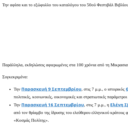
Την αφίσα και το εξώφυλλο του καταλόγου του 50ού Φεστιβάλ Βιβλίου
Παράλληλα, εκδηλώσεις αφιερωμένες στα 100 χρόνια από τη Μικρασια
Συγκεκριμένα:
Παρασκευή 9 Σεπτεμβρίου
Την
, στις 7 μ.μ.,
ο ιστορικός
πολιτικές, κοινωνικές, οικονομικές και στρατιωτικές παράμετρο
Παρασκευή 16 Σεπτεμβρίου
Ελένη 
Την
, στις 7 μ.μ.,
η
από τον θρίαμβο της ίδρυσης του ελεύθερου ελληνικού κράτους 
«Κοσμάς Πολίτης».