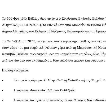
Το 50ό Φεστιβάλ Βιβλίου διοργανώνει ο Σύνδεσμος Εκδοτών Βιβλίου (
Αθηναίων (Ο.Π.Α.Ν.Δ.Α.), το Εθνικό Ιστορικό Μουσείο, το Εθνικό Θέ
Δήμου Αθηναίων, του Ελληνικού Ιδρύματος Πολιτισμού και του Εμπορ
Το Φεστιβάλ του 2022, θα έχει επετειακό χαρακτήρα, καθώς, εφέτος,
στον χώρο του μια σειρά εκδηλώσεων γύρω από τη Μικρασιατική Κατασ
Φεστιβάλ Βιβλίου, αφουγκραζόμενο τα «σημεία των καιρών», δίνει βήμ
από τον θάνατο του ακαδημαϊκού, θεατρικού συγγραφέα και στιχουργ
Πιο συγκεκριμένα:
• Κεντρικό αφιέρωμα:
Η Μικρασιατική Καταστροφή ως στοιχείο τ
• Αφιέρωμα:
Διαφορετικότητα και Ρατσισμός
.
• Αφιέρωμα:
Ιάκωβος Καμπανέλλης. Ο πρωτοπόρος του μεταπολεμ