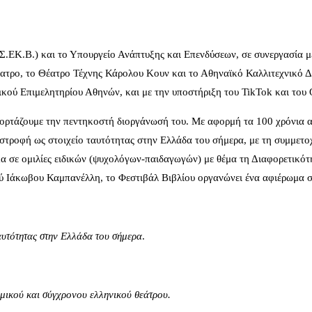
Σ.ΕΚ.Β.) και το Υπουργείο Ανάπτυξης και Επενδύσεων, σε συνεργασία 
ατρο, το Θέατρο Τέχνης Κάρολου Κουν και το Αθηναϊκό Καλλιτεχνικό Δί
ικού Επιμελητηρίου Αθηνών, και με την υποστήριξη του TikTok και το
 γιορτάζουμε την πεντηκοστή διοργάνωσή του. Με αφορμή τα 100 χρόνια 
τροφή ως στοιχείο ταυτότητας στην Ελλάδα του σήμερα, με τη συμμετοχ
α σε ομιλίες ειδικών (ψυχολόγων-παιδαγωγών) με θέμα τη Διαφορετικότητ
ού Ιάκωβου Καμπανέλλη, το Φεστιβάλ Βιβλίου οργανώνει ένα αφιέρωμα 
αυτότητας στην Ελλάδα του σήμερα
.
ικού και σύγχρονου ελληνικού θεάτρου.