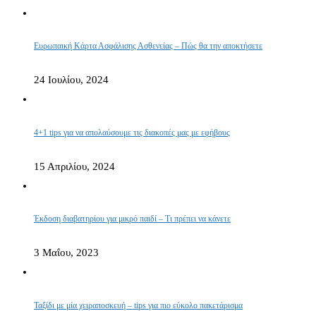
Ευρωπαική Κάρτα Ασφάλισης Ασθενείας – Πώς θα την αποκτήσετε
24 Ιουλίου, 2024
4+1 tips για να απολαύσουμε τις διακοπές μας με εφήβους
15 Απριλίου, 2024
Έκδοση διαβατηρίου για μικρό παιδί – Τι πρέπει να κάνετε
3 Μαΐου, 2023
Ταξίδι με μία χειραποσκευή – tips για πιο εύκολο πακετάρισμα