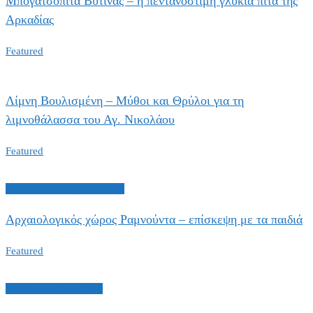
Μπογατσόπιτα Βυτίνας – η πεντανόστιμη γλυκιά πίτα της
Αρκαδίας
Featured
Λίμνη Βουλισμένη – Μύθοι και Θρύλοι για τη
λιμνοθάλασσα του Αγ. Νικολάου
Featured
Μουσεία και Αρχ/κοί χώροι
Αρχαιολογικός χώρος Ραμνούντα – επίσκεψη με τα παιδιά
Featured
Κάστρα και Εκκλησίες