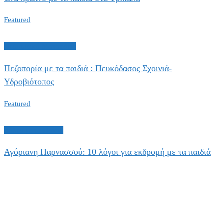
Featured
Πεζοπορικά Μονοπάτια
Πεζοπορία με τα παιδιά : Πευκόδασος Σχοινιά-
Υδροβιότοπος
Featured
Βόλτα με τα Παιδιά
Αγόριανη Παρνασσού: 10 λόγοι για εκδρομή με τα παιδιά