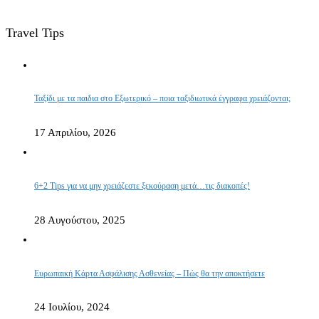
Travel Tips
Ταξίδι με τα παιδια στο Εξωτερικό – ποια ταξιδιωτικά έγγραφα χρειάζονται;
17 Απριλίου, 2026
6+2 Tips για να μην χρειάζεστε ξεκούραση μετά…τις διακοπές!
28 Αυγούστου, 2025
Ευρωπαική Κάρτα Ασφάλισης Ασθενείας – Πώς θα την αποκτήσετε
24 Ιουλίου, 2024